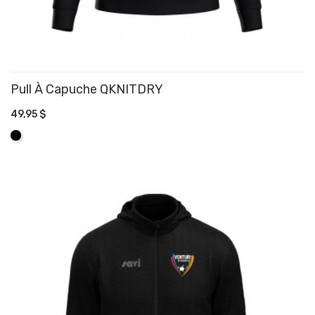
Pull À Capuche QKNITDRY
49,95 $
AJOUTER AU PANIER
Noir