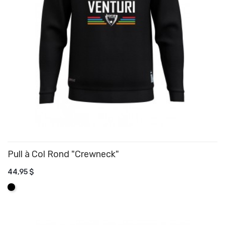
Pull à Col Rond "Crewneck"
44,95 $
AJOUTER AU PANIER
Noir