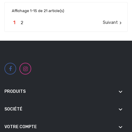
Affichage 1-15 de 21 article(s)
1
2
Suivant

keyboard_arrow_down
PRODUITS
keyboard_arrow_down
SOCIÉTÉ
keyboard_arrow_down
VOTRE COMPTE