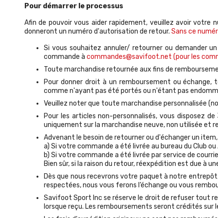
Pour démarrer le processus
Afin de pouvoir vous aider rapidement, veuillez avoir votre
donneront un numéro d'autorisation de retour.
Sans ce numéro
Si vous souhaitez annuler/ retourner ou demander un
commande à
commandes@savifoot.net (pour les comm
Toute marchandise retournée aux fins de rembourseme
Pour donner droit à un remboursement ou échange, tou
comme n'ayant pas été portés ou n'étant pas endomm
Veuillez noter que toute marchandise personnalisée (nom
Pour les articles non-personnalisés, vous disposez 
uniquement sur la marchandise neuve, non utilisée et r
Advenant le besoin de retourner ou d'échanger un item, l
a) Si votre commande a été livrée au bureau du Club ou 
b) Si votre commande a été livrée par service de courrier
Bien sûr, si la raison du retour, réexpédition est due à u
Dès que nous recevrons votre paquet à notre entrepôt, n
respectées, nous vous ferons l’échange ou vous rembours
Savifoot Sport Inc se réserve le droit de refuser tout r
lorsque reçu. Les remboursements seront crédités sur 