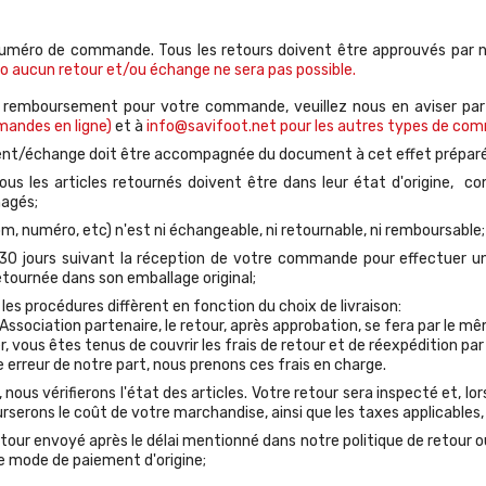
 numéro de commande. Tous les retours doivent être approuvés par no
 aucun retour et/ou échange ne sera pas possible.
 remboursement pour votre commande, veuillez nous en aviser par é
andes en ligne)
et à
info@savifoot.net pour les autres types de c
nt/échange doit être accompagnée du document à cet effet préparé 
s les articles retournés doivent être dans leur état d'origine, co
agés;
, numéro, etc) n'est ni échangeable, ni retournable, ni remboursable;
de 30 jours suivant la réception de votre commande pour effectuer
etournée dans son emballage original;
es procédures diffèrent en fonction du choix de livraison:
Association partenaire, le retour, après approbation, se fera par le 
, vous êtes tenus de couvrir les frais de retour et de réexpédition par 
ne erreur de notre part, nous prenons ces frais en charge.
ous vérifierons l'état des articles. Votre retour sera inspecté et, 
erons le coût de votre marchandise, ainsi que les taxes applicables, 
etour envoyé après le délai mentionné dans notre politique de retour o
le mode de paiement d'origine;