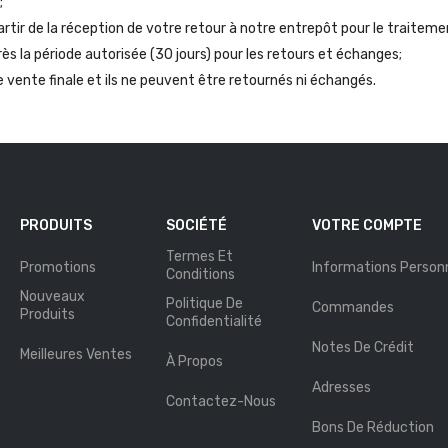
;
 partir de la réception de votre retour à notre entrepôt pour le traiteme
la période autorisée (30 jours) pour les retours et échanges;
e vente finale et ils ne peuvent être retournés ni échangés.
PRODUITS
SOCIÉTÉ
VOTRE COMPTE
Termes Et
Promotions
Informations Personn
Conditions
Nouveaux
Politique De
Commandes
Produits
Confidentialité
Notes De Crédit
Meilleures Ventes
À Propos
Adresses
Contactez-Nous
Bons De Réduction