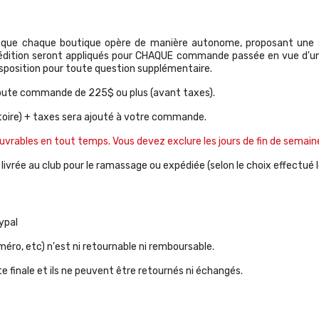
que chaque boutique opère de manière autonome, proposant une sélec
pédition seront appliqués pour CHAQUE commande passée en vue d'une
isposition pour toute question supplémentaire.
r toute commande de 225$ ou plus (avant taxes).
ritoire) + taxes sera ajouté à votre commande.
uvrables en tout temps. Vous devez exclure les jours de fin de semaine
vrée au club pour le ramassage ou expédiée (selon le choix effectué lo
ypal
éro, etc) n'est ni retournable ni remboursable.
 finale et ils ne peuvent être retournés ni échangés.